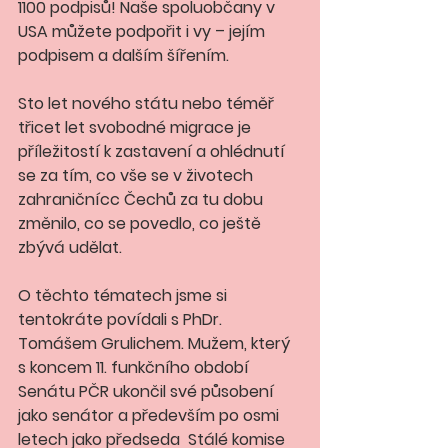
1100 podpisů! Naše spoluobčany v 
USA můžete podpořit i vy – jejím 
podpisem a dalším šířením. 
Sto let nového státu nebo téměř 
třicet let svobodné migrace je 
příležitostí k zastavení a ohlédnutí 
se za tím, co vše se v životech 
zahraničnícc Čechů za tu dobu 
změnilo, co se povedlo, co ještě 
zbývá udělat.
O těchto tématech jsme si 
tentokráte povídali s PhDr. 
Tomášem Grulichem. Mužem, který 
s koncem 11. funkčního období 
Senátu PČR ukončil své působení 
jako senátor a především po osmi 
letech jako předseda  Stálé komise 