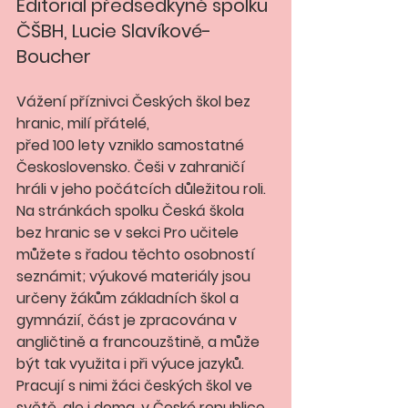
Editorial předsedkyně spolku 
ČŠBH, Lucie Slavíkové-
Boucher 
Vážení příznivci Českých škol bez 
hranic, milí přátelé,
před 100 lety vzniklo samostatné 
Československo. Češi v zahraničí 
hráli v jeho počátcích důležitou roli. 
Na stránkách spolku Česká škola 
bez hranic se v sekci Pro učitele 
můžete s řadou těchto osobností 
seznámit; výukové materiály jsou 
určeny žákům základních škol a 
gymnázií, část je zpracována v 
angličtině a francouzštině, a může 
být tak využita i při výuce jazyků. 
Pracují s nimi žáci českých škol ve 
světě, ale i doma, v České republice, 