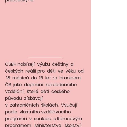
ČŠBH
 nabízejí  výuku  češtiny  a  
českých  reálií pro  děti  ve  věku  od 
 18  měsíců  do  15  let za  hranicemi  
ČR  jako  doplnění  každodenního 
vzdělání,  které  děti  českého  
původu  získávají 
v  zahraničních  školách.  Vyučují  
podle  vlastního vzdělávacího  
programu  v  souladu  s Rámcovým 
programem   Ministerstva   školství,   