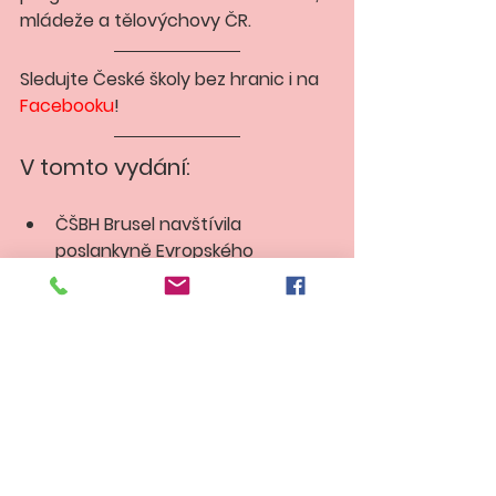
mládeže a tělovýchovy ČR.
Sledujte České školy bez hranic i na 
Facebooku
!
V tomto vydání:
ČŠBH Brusel navštívila 
poslankyně Evropského 
parlamentu  
ČŠBH Curych oslavila deset let 
od založení školy
ČŠBH Paříž otevřela celodenní 
středeční školku
ČŠBH Londýn má nové učebnice
ČŠBH Rhein-Main oslavila 100. 
výročí založení republiky účastí 
na maratonu ve Frankfurtu nad 