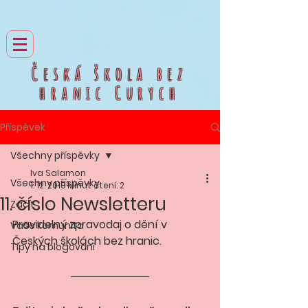
Česká škola bez
hranic
Curych
Příspěvek
Všechny příspěvky
Iva Salamon
Všechny příspěvky
1. 12. 2018
Minut čtení: 2
11. číslo Newsletteru
Začít
Pravidelný zpravodaj o dění v 
Vaše komunita
Českých školách bez hranic.
Tipy na blogování