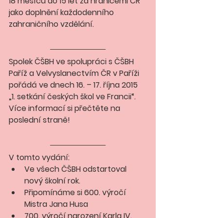
18 měsíců do 15 let za hranicemi ČR 
jako doplnění každodenního 
zahraničního vzdělání.
Spolek ČŠBH ve spolupráci s ČŠBH 
Paříž a Velvyslanectvím ČR v Paříži 
pořádá ve dnech 16. – 17. října 2015 
„1. setkání českých škol ve Francii“. 
Více informací si přečtěte na 
poslední straně!
V tomto vydání: 
Ve všech ČŠBH odstartoval 
nový školní rok. 
Připomínáme si 600. výročí 
Mistra Jana Husa 
700. výročí narození Karla IV. 