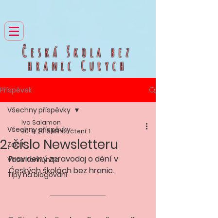
Česká škola bez
hranic
Curych
Příspěvek
Všechny příspěvky
Iva Salamon
Všechny příspěvky
30. 9. 2015
Minut čtení: 1
2. číslo Newsletteru
Začít
Pravidelný zpravodaj o dění v 
Vaše komunita
Českých školách bez hranic.
Tipy na blogování