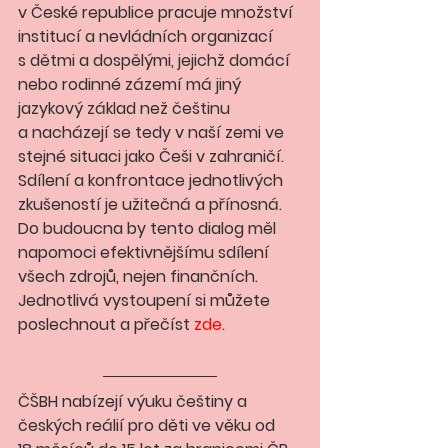
v České republice pracuje množství 
institucí a nevládních organizací 
s dětmi a dospělými, jejichž domácí 
nebo rodinné zázemí má jiný 
jazykový základ než češtinu 
a nacházejí se tedy v naší zemi ve 
stejné situaci jako Češi v zahraničí. 
Sdílení a konfrontace jednotlivých 
zkušeností je užitečná a přínosná. 
Do budoucna by tento dialog měl 
napomoci efektivnějšímu sdílení 
všech zdrojů, nejen finančních. 
Jednotlivá vystoupení si můžete 
poslechnout a přečíst 
zde
.
ČŠBH 
nabízejí výuku češtiny a  
českých reálií pro děti ve věku od 