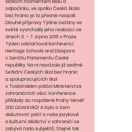
školách momentem klidu a  
odpočinku, ve spolku Česká škola 
bez hranic je to přesně naopak. 
Dlouhé přípravy Týdne češtiny ve 
světě vyvrcholily jeho realizací ve 
dnech 3. – 7. srpna 2015 v Praze. 
Týden odstartoval konferencí 
Heritage Schools and Diaspora 
v Senátu Parlamentu České 
republiky. Na ni navázalo již sedmé 
Setkání Českých škol bez hranic 
a spolupracujících škol 
v Toskánském paláci Ministerstva 
zahraničních věcí. Konference 
přilákaly do rozpálené Prahy téměř 
200 účastníků! A bylo o čem 
diskutovat: péčí o naše jazykové 
a kulturní dědictví v zahraničí se 
zabývá řada subjektů. Stejně tak 