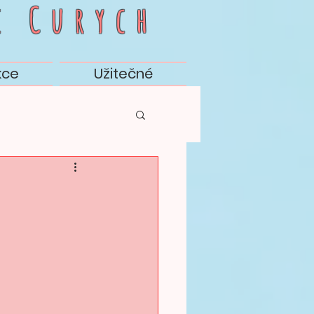
c
Curych
kce
Užitečné