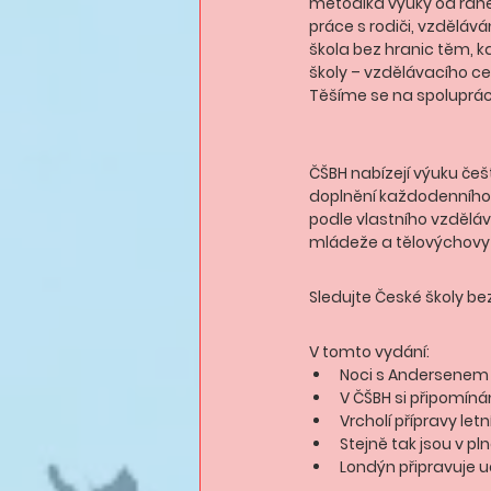
metodika výuky od rané
práce s rodiči, vzdělává
škola bez hranic těm, 
školy – vzdělávacího ce
Těšíme se na spoluprác
ČŠBH nabízejí výuku češt
doplnění každodenního v
podle vlastního vzdělá
mládeže a tělovýchovy
Sledujte České školy bez
V tomto vydání: 
Noci s Andersenem 
V ČŠBH si připomíná
Vrcholí přípravy let
Stejně tak jsou v pl
Londýn připravuje u