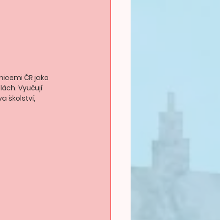
anicemi ČR jako 
ách. Vyučují 
 školství, 