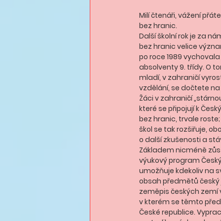
Milí čtenáři, vážení přát
bez hranic.
Další školní rok je za nám
bez hranic velice význ
po roce 1989 vychovala 
absolventy 9. třídy. O to
mladí, v zahraničí vyrostl
vzdělání, se dočtete na
Žáci v zahraničí „stárno
které se připojují k Če
bez hranic, trvale roste
škol se tak rozšiřuje, o
o další zkušenosti a stá
Základem nicméně zůst
výukový program Českýc
umožňuje kdekoliv na 
obsah předmětů český j
zeměpis českých zemí 
v kterém se těmto před
České republice. Vypr