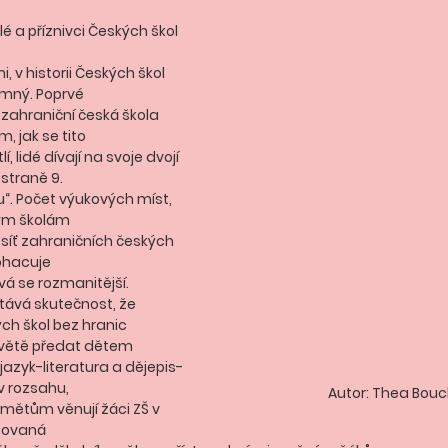
elé a příznivci Českých škol 
i, v historii Českých škol 
amný. Poprvé
zahraniční česká škola 
m, jak se tito
í, lidé dívají na svoje dvojí 
 straně 9.
u“. Počet výukových míst, 
ským školám
; síť zahraničních českých 
bohacuje
vá se rozmanitější. 
ává skutečnost, že
h škol bez hranic 
světě předat dětem
azyk-literatura a dějepis-
v rozsahu,
Autor: Thea Bouc
mětům věnují žáci ZŠ v 
acovaná