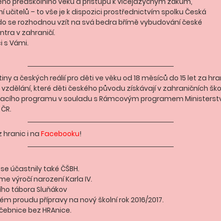
ho předškolního věku a přístupu k vícejazyčným žákům,
ní učitelů – to vše je k dispozici prostřednictvím spolku Česká
kdo se rozhodnou vzít na svá bedra břímě vybudování české
ntra v zahraničí.
i s Vámi.
iny a českých reálií pro děti ve věku od 18 měsíců do 15 let za hr
zdělání, které děti českého původu získávají v zahraničních škol
vacího programu v souladu s Rámcovým programem Ministerstva
 ČR.
 hranic i na 
Facebooku
!
se účastnily také ČŠBH.
me výročí narození Karla IV.
ního tábora Sluňákov
ném proudu přípravy na nový školní rok 2016/2017.
čebnice bez HRAnice.