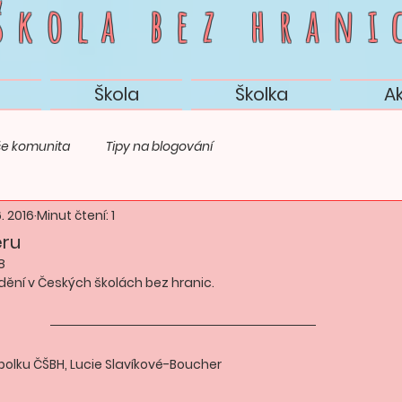
 škola bez
hrani
Škola
Školka
A
e komunita
Tipy na blogování
6. 2016
Minut čtení: 1
eru
18
dění v Českých školách bez hranic.
polku ČŠBH, Lucie Slavíkové-Boucher 