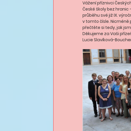
Vážení příznivci Českých 
České školy bez hranic –
průběhu své již IX. výro
v tomto čísle. Nicméně p
přečtěte si tedy, jak js
Děkujeme za Vaši příze
Lucie Slavíková-Boucher