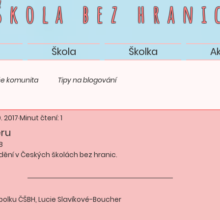
 škola bez
hrani
Škola
Školka
A
e komunita
Tipy na blogování
. 2017
Minut čtení: 1
eru
18
dění v Českých školách bez hranic.
polku ČŠBH, Lucie Slavíkové-Boucher 