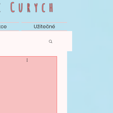
c
Curych
kce
Užitečné