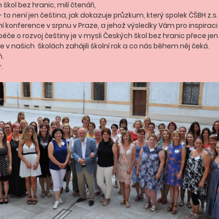
škol bez hranic, milí čtenáři,
 to není jen čeština, jak dokazuje průzkum, který spolek ČŠBH z.s. 
ční konference v srpnu v Praze, a jehož výsledky Vám pro inspirac
éče o rozvoj češtiny je v mysli Českých škol bez hranic přece jen
me v našich  školách zahájili školní rok a co nás během něj čeká.
ň.
.