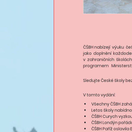
ČŠBH
 nabízejí  výuku  češ
jako  doplnění  každoden
v  zahraničních  školác
programem   Ministerstv
Sledujte České školy bez
V tomto vydání:
Všechny ČŠBH zaháji
Letos školy nabíd
ČŠBH Curych vyzkou
ČŠBH Londýn pořád
ČŠBH Paříž oslavila