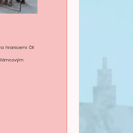
 za  hranicemi  ČR  
 s Rámcovým 