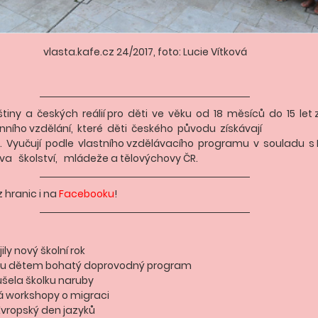
vlasta.kafe.cz 24/2017, foto: Lucie Vítková
tiny  a  českých  reálií pro  děti  ve  věku  od  18  měsíců  do  15  let
ního vzdělání,  které  děti  českého  původu  získávají 
h.  Vyučují  podle  vlastního vzdělávacího  programu  v  souladu 
a   školství,   mládeže a tělovýchovy ČR.
 hranic i na 
Facebooku
!
ly nový školní rok
nou dětem bohatý doprovodný program
šela školku naruby
á workshopy o migraci
 Evropský den jazyků