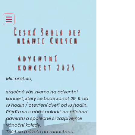
Česká škola bez
hranic
Curych
Adventní
koncert 2025
Milí přátelé,
srdečně vás zveme na adventní
koncert, který se bude konat 29. 11. od
19 hodin / otevření dveří od 18 hodin.
Přijďte se s námi naladit na příchod
adventu a společně si zazpívejme
vánoční koledy.
Těšit se můžete na radostnou