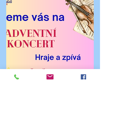
Vstupné dobrovolné.
Přihlášení