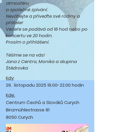
atmosféru
a společné zpívání.
Neváhejte a přiveďte své rodiny a
přátele!
Večeře se podává od 18 hod nebo po
koncertu ve 20 hodin.
Prosím o přihlášení.
Těšíme se na vás!
Jana z Centra, Monika a skupina
Štědrovka
Kdy
:
29. listopadu
2025 19.00-22.00
hodin
Kde:
Centrum Čechů a Slováků Curych
Binzmühlestrasse 81
8050 Curych