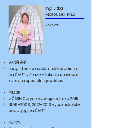
Ing. Jitka
Matoušek, Ph.D.
učitelka
VZDĚLÁNÍ
magisterské a doktorské studium
na ČVUT v Praze
-
fakulta stavební,
katedra speciální geodézie
PRAXE
​v ČŠBH Curych vyučuje od roku 2015
1996–2008, 2012–2013
vysokoškolský
pedagog na ČVUT
KURZY