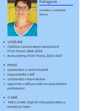
Pal'agová
učitelka v mateřské
školce
VZDĚLÁNÍ
Čeština v komunikaci neslyšících
FFUK Praha, 1998
-
2003
Rumunština FFUK Praha,
2002-2007
PRAXE
​asistentka v ranní družině
hospodářka v MŠ
asistentka v lesní školce
výpomoc v MŠ pro děti se speciálními
potřebami
O MNĚ
Mám 3 děti. Zajímá mě jazykověda a
korektury textu.