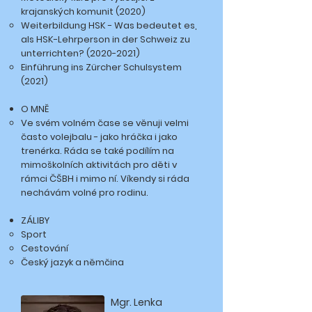
krajanských komunit (2020)
Weiterbildung HSK - Was bedeutet es,
als HSK-Lehrperson in der Schweiz zu
unterrichten?
(2020-2021)
Einführung ins Zürcher Schulsystem
(2021)
O MNĚ
Ve svém volném čase se věnuji velmi
často volejbalu - jako hráčka i jako
trenérka. Ráda se také podílím na
mimoškolních aktivitách pro děti v
rámci ČŠBH i mimo ní. Víkendy si ráda
nechávám volné pro rodinu.
​ZÁLIBY
Sport
Cestování
Český jazyk a němčina
Mgr. Lenka