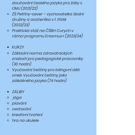
doučování českého jazyka pro žáky s
OMJ (2021/22)
ZŠ Petřiny-sever – vychovatelka školní
družiny a asistentka v 1. třídě
(2022/23)
Praktická stáž na ČŠBH Curych v
rámci programu Erasmus+ (2023/24)
KURZY
Základní norma zdravotnických
znalostí pro pedagogické pracovníky
(30 hodin)
Vyučování češtiny pro bilingvní děti
aneb Vyučování češtiny jako
zděděného jazyka (74 hodin)
​ZÁLIBY
jóga
plavání
cestování
kreativní tvoření
hra na ukulele