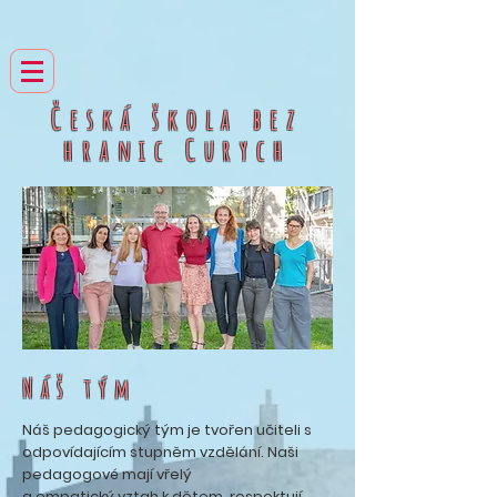
Česká škola bez
hranic
Curych
Náš tým
Náš pedagogický tým je tvořen učiteli s
odpovídajícím stupněm vzdělání. Naši
pedagogové mají vřelý
a empatický vztah k dětem, respektují