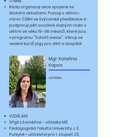
O MNĚ
Ráda organizuji akce spojené se
školními aktivitami. Pracuji s dětmi i
mimo ČŠBH ve švýcarské předškolce a
podporuji pět sociálně slabých rodin s
dětmi ve věku 15–36 měsíců, které jsou
v programu "Schritt:weise". Věnuji se
vedení kurzů jógy pro děti a dospělé.
Mgr. Kateřina
Kapsa
učitelka
VZDĚLÁNÍ
SPgš Litoměřice - učitelka MŠ
Pedagogická fakulta Univerzity J. E.
Purkyně - učitelství pro 1. stupeň ZŠ,