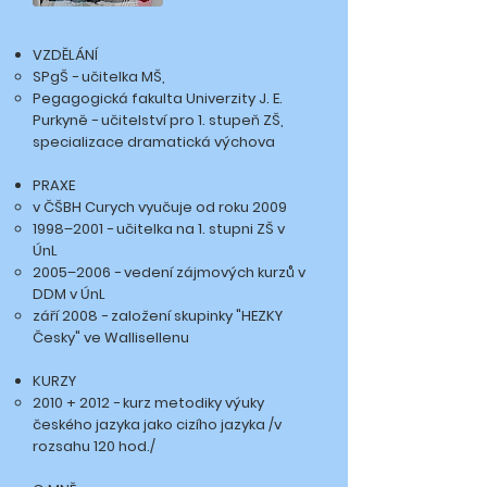
VZDĚLÁNÍ
SPgŠ
-
učitelka MŠ,
Pegagogická fakulta Univerzity J. E.
Purkyně
-
učitelství pro 1. stupeň ZŠ,
specializace dramatická výchova
PRAXE
v ČŠBH Curych vyučuje od roku 2009
1998–2001
-
učitelka na 1. stupni ZŠ v
ÚnL
2005–2006
-
vedení zájmových kurzů v
DDM v ÚnL
září 2008
-
založení skupinky "HEZKY
Česky" ve Wallisellenu
KURZY
2010 + 2012
-
kurz metodiky výuky
českého jazyka jako cizího jazyka /v
rozsahu 120 hod./