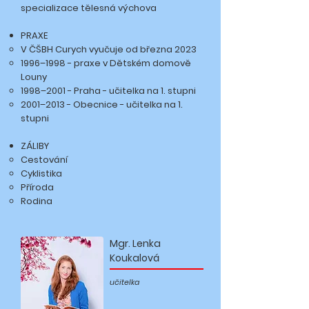
specializace tělesná výchova
PRAXE
V ČŠBH Curych vyučuje od března 2023
1996
–
1998 - praxe v Dětském domově
Louny
1998
–
2001 - Praha - učitelka na 1. stupni
2001
–
2013 - Obecnice - učitelka na 1.
stupni
​ZÁLIBY
Cestování
Cyklistika
Příroda
Rodina
Mgr. Lenka
Koukalová
učitelka