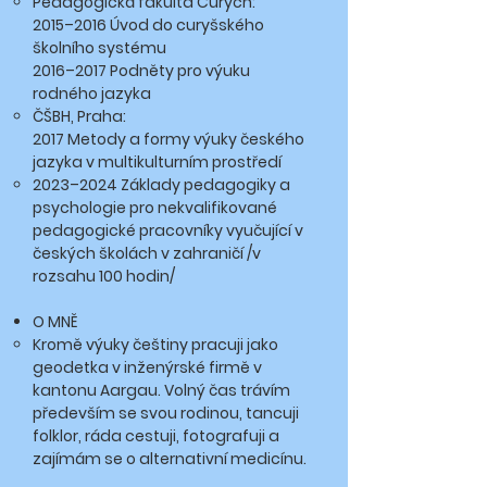
​Pedagogická fakulta Curych:
2015–2016 Úvod do curyšského
školního systému
2016–2017 Podněty pro výuku
rodného jazyka
ČŠBH, Praha:
2017
Metody a formy výuky českého
jazyka v multikulturním prostředí
2023–2024 Základy pedagogiky a
psychologie pro nekvalifikované
pedagogické pracovníky vyučující v
českých školách v zahraničí /v
rozsahu 100 hodin/
O MNĚ
Kromě výuky češtiny pracuji jako
geodetka v inženýrské firmě v
kantonu Aargau. Volný čas trávím
především se svou rodinou, tancuji
folklor, ráda cestuji, fotografuji a
zajímám se o alternativní medicínu.