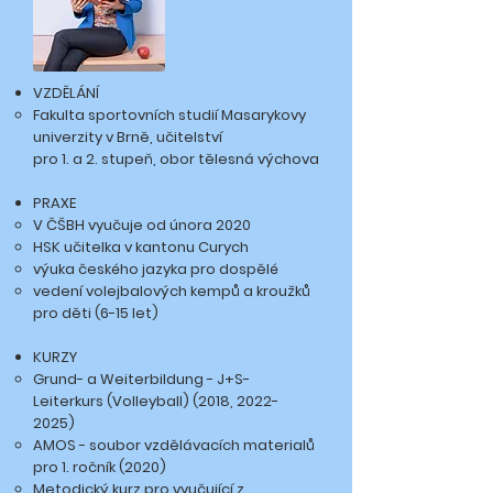
VZDĚLÁNÍ
Fakulta sportovních studií Masarykovy
univerzity v Brně, učitelství
pro 1. a 2. stupeň, obor tělesná výchova
PRAXE
V ČŠBH vyučuje od února 2020
HSK učitelka v kantonu Curych
výuka českého jazyka pro dospělé
vedení volejbalových kempů a kroužků
pro děti (6-15 let)
KURZY
Grund- a Weiterbildung - J+S-
Leiterkurs (Volleyball) (2018,
2022-
2025)
​AMOS - soubor vzdělávacích materialů
pro 1. ročník (2020)
Metodický kurz pro vyučující z