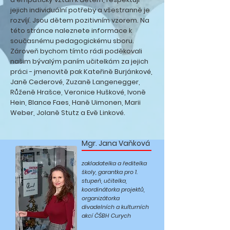
jejich individuální potřeby a všestranně je
rozvíjí. Jsou dětem pozitivním vzorem. Na
této stránce naleznete informace k
současnému pedagogickému sboru.
Zároveň bychom tímto rádi poděkovali
našim bývalým paním učitelkám za jejich
práci - jmenovitě pak Kateřině Burjánkové,
Janě Cederové, Zuzaně Langenegger,
Růženě Hrašce, Veronice Huškové, Ivoně
Hein, Blance Faes, Haně Uimonen, Marii
Weber, Jolaně Stutz a Evě Linkové.
Mgr. Jana Vaňková
zakladatelka a ředitelka
školy, garantka pro 1.
stupeň, učitelka,
koordinátorka projektů,
organizátorka
divadelních a kulturních
akcí ČŠBH Curych