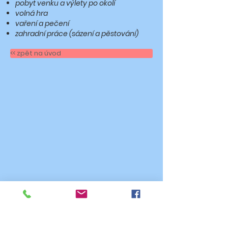
pobyt venku a výlety po okolí
volná hra
vaření a pečení
zahradní práce (sázení a pěstování)
<< zpět na úvod