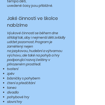
tempa dětí,
uvedené časy jsou přibližné.
Jaké činnosti ve školce
nabízíme
Výukové činnosti se během dne
střídají tak, aby i nejmenší děti zvládly
udržet pozornost. Program je
zaměřený nejen
na jazykovou, hudební a výtvarnou
výchovu, ale také na pohyb a hry
podporující rozvoj češtiny v
přirozeném prostředí.
tvoření
zpěv
básničky s pohybem
čtení a předčítání
tanec
divadlo
pohybové hry
slovní hry