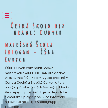
Česká škola bez
hranic
Curych
mateřská Škola
Tobogan – ČŠBH
Curych
ČŠBH Curych Vám nabízí českou
mateřskou školu TOBOGAN pro děti ve
věku 18 měsíců – 4 roky. Výuka probíhá v
Centru Čechů a Slováků Curych a to v
úterý a pátek v různých časových blocích.
Ve stejných prostorách je vedena také
švýcarská Spielgruppe. Více informací
naleznete na:
https://spielgruppe-
tobogan.ch