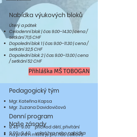
Nabídka výukových bloků
Úterý​ a pátek
Celodenní blok | čas 9.00–14.30 | cena /
setkání 71,5 CHF
Dopolední blok 1 | čas 9.00–11.30 | cena /
setkání 32,5 CHF
Dopolední blok 2 | čas 9.00–13.00 | cena
/ setkání 52 CHF
Přihláška MŠ TOBOGAN
Pedagogický tým
Mgr
.
Kateřina Kapsa
Mgr. Zuzana Davidovičová
Denní program
Naše zásady
8.45–9.00 příchod dětí, přivítání
9.00–9.40 volná hra nebo nabídka
na prvním místě je pro nás celková