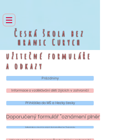
Česká škola bez
hranic
Curych
užitečné formuláře
a
odkazy
Prázdniny
Informace o vzdělávání dětí žijících v zahraničí
Přihláška do MŠ a Hezky česky
Doporučený formulář "oznámení plnění povinné školní
Kulturní akce všech českých škol a institucí ve Švýcarsku