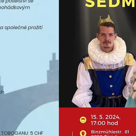
ké poselství se
, pohádkovým
a společné prožití
ch
 z TOBOGANU: 5 CHF