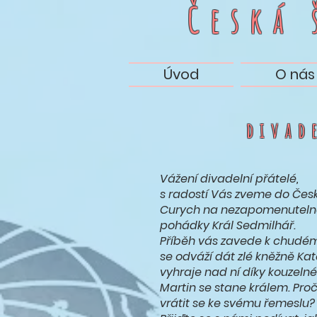
Česká
Úvod
O nás
divad
Vážení divadelní přátelé,
s radostí Vás zveme do Česk
Curych na nezapomenuteln
pohádky Král Sedmilhář.
Příběh vás zavede k chudému
se odváží dát zlé kněžně Ka
vyhraje nad ní díky kouzeln
Martin se stane králem. Pro
vrátit se ke svému řemeslu