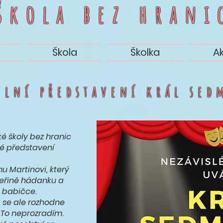
 škola bez
hrani
Škola
Školka
A
elní
představení
král sed
é školy bez hranic
é představení
 Martinovi, který
teřině hádanku a
é babičce.
č se ale rozhodne
? To neprozradím.