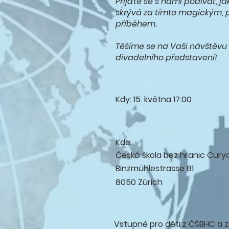
Přijďte se s námi podívat, ja
skrývá za tímto magickým
příběhem.
Těšíme se na Vaši návštěvu 
divadelního představení!
Kdy:
15. května
17:00
Kde:
Česká škola bez hranic Cury
Binzmühlestrasse 81
8050 Zürich
Vstupné pro děti z ČŠBHC a