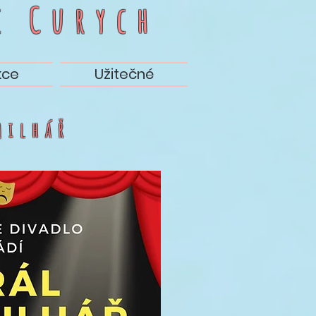
c
Curych
kce
Užitečné
milhář