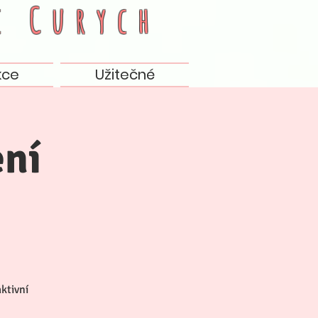
c
Curych
kce
Užitečné
ení
aktivní