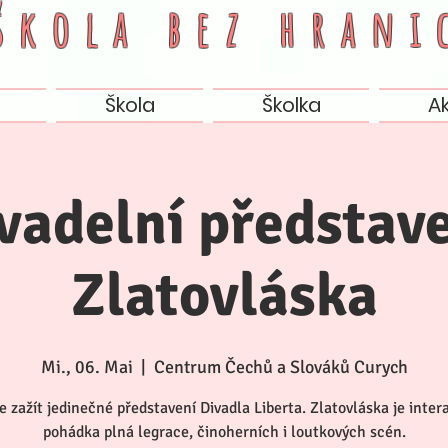
 škola bez
hrani
Škola
Školka
A
vadelní představ
Zlatovláska
Mi., 06. Mai
  |  
Centrum Čechů a Slováků Curych
e zažít jedinečné představení Divadla Liberta. Zlatovláska je inter
pohádka plná legrace, činoherních i loutkových scén.