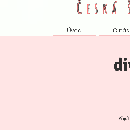
Česká
Úvod
O nás
di
Přijďt