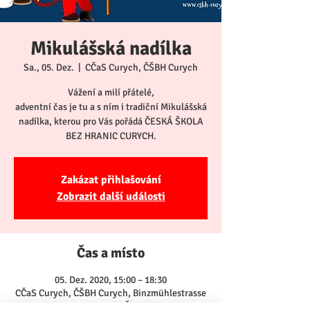
Mikulášská nadílka
Sa., 05. Dez.
  |  
CČaS Curych, ČŠBH Curych
Vážení a milí přátelé,
adventní čas je tu a s ním i tradiční Mikulášská
nadílka, kterou pro Vás pořádá ČESKÁ ŠKOLA
BEZ HRANIC CURYCH.
Zakázat přihlašování
Zobrazit další události
Čas a místo
05. Dez. 2020, 15:00 – 18:30
CČaS Curych, ČŠBH Curych, Binzmühlestrasse
81, 8050 Zürich, Švýcarsko