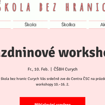
 škola bez
hrani
Škola
Školka
A
ázdninové worksh
Fr., 10. Feb.
  |  
ČŠBH Curych
 škola bez hranic Curych Vás srdečně zve do Centra ČSC na prázd
Přihlašování uzavřeno