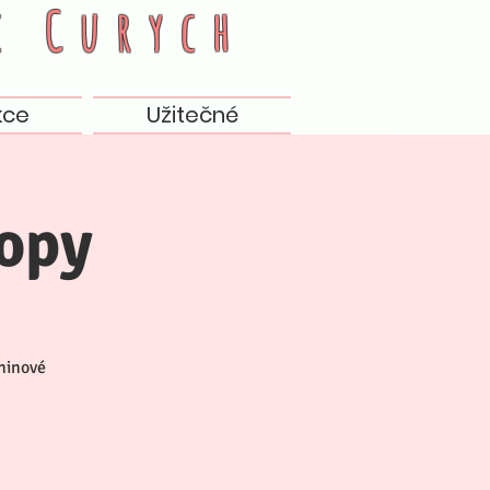
c
Curych
kce
Užitečné
opy
ninové