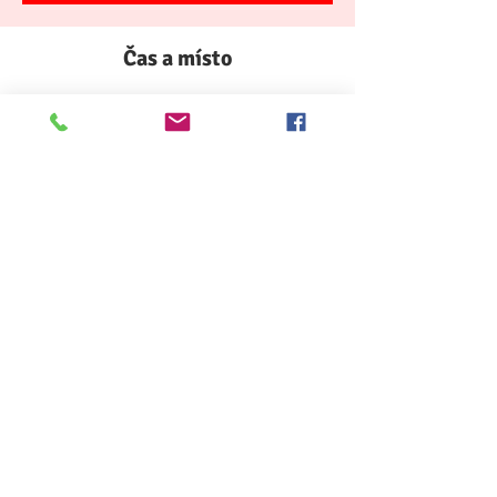
Čas a místo
22. Jan. 2023, 13:00
ČŠBH Curych, Binzmühlestrasse 81, 8050
Zürich, Švýcarsko
Sdílet událost
Kontakt: ČŠBH Curych, Centrum Čechů a
Slováků Curych, Binzmühlestrasse 81, Zürich,
8050, Schweiz