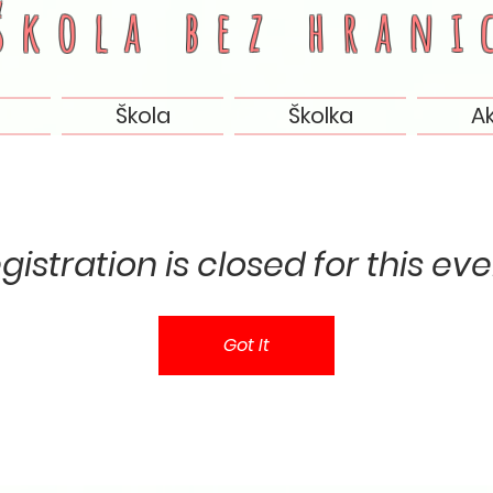
 škola bez
hrani
Škola
Školka
A
gistration is closed for this eve
Got It