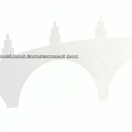
ováků Curych, Binzmühlestrasse 81, Zürich,