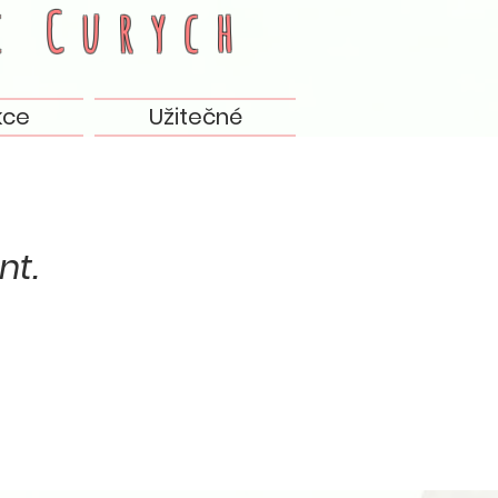
c
Curych
kce
Užitečné
nt.