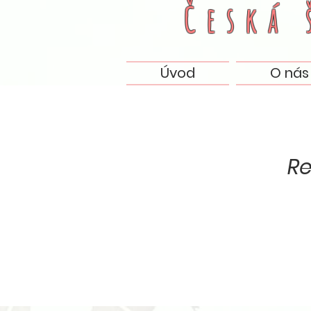
Česká
Úvod
O nás
Re