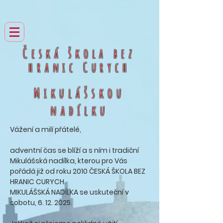
Česká škola bez
hranic
Curych
Mikulášskou
nadílku
Vážení a milí přátelé,
adventní čas se blíží a s ním i tradiční
Mikulášská nadílka, kterou pro Vás
pořádá již od roku 2010 ČESKÁ ŠKOLA BEZ
HRANIC CURYCH.
MIKULÁŠSKÁ NADÍLKA se uskuteční v
sobotu,
6. 12. 2025
.