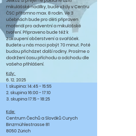
Jelikož si přejeme poklidné užití
mikulášské nadílky, bude vždy v Centru
ČSC přítomno max. 8 rodin. Ve 3
učebnách bude pro děti připraven
materiál pro adventní a mikulášské
tvoření. Připraveno bude též k
zakoupení občerstvení a svařáček.
Budete u nás moci pobýt 70 minut. Poté
budou přicházet další rodiny. Prosíme o
dodržení času příchodu a odchodu dle
vašeho přihlášení.
Kdy:
6. 12. 2025
1. skupina: 14:45 - 15:55
2. skupina 16:00 - 17:10
3. skupina 17:15 - 18:25
Kde:
Centrum Čechů a Slováků Curych
Binzmühlestrasse 81
8050 Zürich