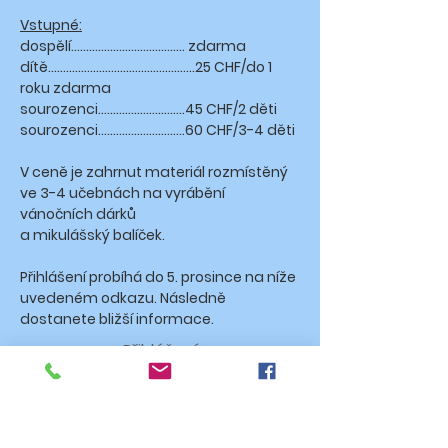
Vstupné:
dospělí...................................... zdarma
dítě.................................................25 CHF/do 1
roku zdarma
sourozenci.............................45 CHF/2 děti
sourozenci.............................60 CHF/3-4 děti
V ceně je zahrnut materiál rozmístěný
ve 3-4 učebnách na vyrábění
vánočních dárků
a mikulášský balíček.
​Přihlášení probíhá do 5. prosince na níže
uvedeném odkazu. Následně
dostanete bližší informace.
Přihlášení