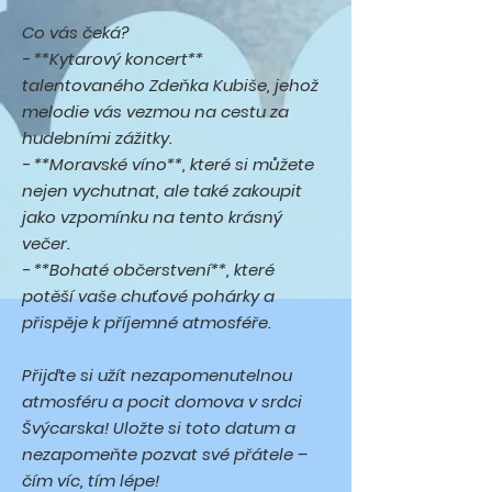
Co vás čeká?
- **Kytarový koncert**
talentovaného Zdeňka Kubiše, jehož
melodie vás vezmou na cestu za
hudebními zážitky.
- **Moravské víno**, které si můžete
nejen vychutnat, ale také zakoupit
jako vzpomínku na tento krásný
večer.
- **Bohaté občerstvení**, které
potěší vaše chuťové pohárky a
přispěje k příjemné atmosféře.
Přijďte si užít nezapomenutelnou
atmosféru a pocit domova v srdci
Švýcarska! Uložte si toto datum a
nezapomeňte pozvat své přátele –
čím víc, tím lépe!