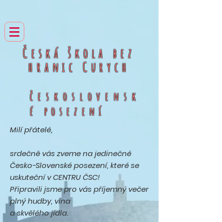
Česká škola bez
hranic
Curych
československ
é
posezení
Milí přátelé,
srdečně vás zveme na jedinečné
Česko-Slovenské posezení, které se
uskuteční v CENTRU ČSC!
Připravili jsme pro vás příjemný večer
plný hudby, vína
a skvělého jídla.