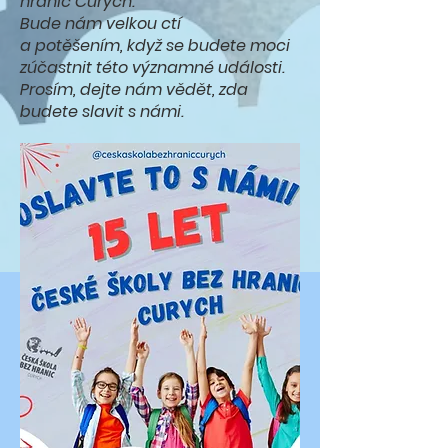
hranic Curych.
Bude nám velkou ctí
a potěšením, když se budete moci
zúčastnit této významné události.
Prosím, dejte nám vědět, zda
budete slavit s námi.