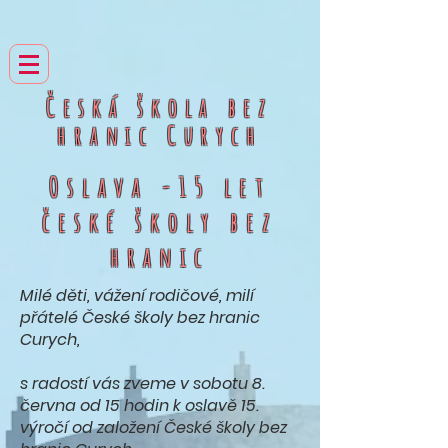
Česká škola bez
hranic
Curych
Oslava -15 let
české školy bez
hranic
Milé děti, vážení rodičové, milí
přátelé České školy bez hranic
Curych,
s radostí vás zveme v sobotu 8.
června od 15 hodin k oslavě 15.
výročí od založení České školy bez